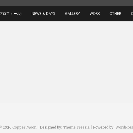
(プロフィール)
NEWS & DAYS
GALLERY
WORK
OTHER
© 2026
Copper Moon
| Designed by:
Theme Freesia
| Powered by:
WordPres