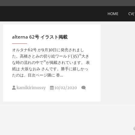
Skip
to
HOME
CV
content
alterna 62号 イラスト掲載
オルタナ62号 が9月30日に発売されまし
た。高橋さとみの切り絵ワールド(35)”大き
な時の流れの中で”が掲載されています。 表
紙は 大坂なおみ さんです。勝手に嬉しかっ
たのは、目次ページ隣に 香…
kamikirimussy
10/02/2020