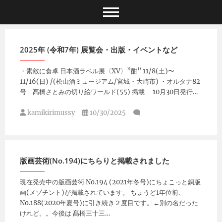
Skip
to
content
2025年 (令和7年) 展覧会・出版・イベントなど
・素敵に食卓 日本酒ラベル展〈XV〉”酣” 11/8(土)〜
11/16(日) /(松山酒ミュージアム/宮城・大崎市) ・オルタナ82
号 髙橋さとみの切り絵ワールド(55) 掲載 10月30日発行…
kamikirimussy
10/30/2025
版画芸術(No.194)にちらりと掲載されました
現在発売中の版画芸術 No.194 (2021年冬号)にちょこっと銅版
画(メゾチント)が掲載されています。 ちょうど1年位前、
No.188(2020年夏号)に引き続き２度目です。←別の名だった
けれど。。今後は 髙橋三十三…