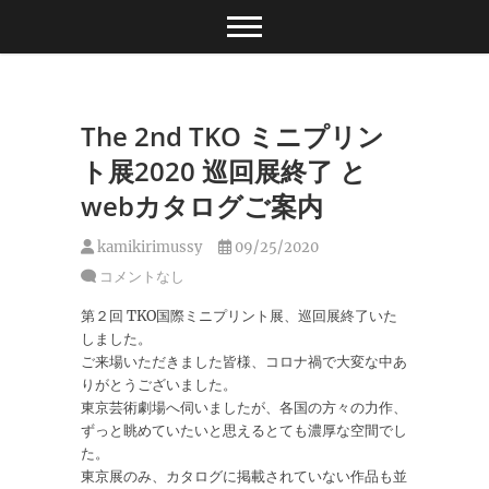
Skip
to
content
The 2nd TKO ミニプリン
ト展2020 巡回展終了 と
webカタログご案内
kamikirimussy
09/25/2020
コメントなし
第２回 TKO国際ミニプリント展、巡回展終了いた
しました。
ご来場いただきました皆様、コロナ禍で大変な中あ
りがとうございました。
東京芸術劇場へ伺いましたが、各国の方々の力作、
ずっと眺めていたいと思えるとても濃厚な空間でし
た。
東京展のみ、カタログに掲載されていない作品も並